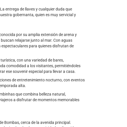
. La entrega de llaves y cualquier duda que
uestra gobernanta, quien es muy servicial y
conocida por su amplia extensión de arena y
s buscan relajarse junto al mar. Con aguas
os espectaculares para quienes disfrutan de
urística, con una variedad de bares,
inda comodidad a los visitantes, permitiéndoles
rar ese souvenir especial para llevar a casa.
iones de entretenimiento nocturno, con eventos
temporada alta.
mbinhas que combina belleza natural,
 viajeros a disfrutar de momentos memorables
de Bombas, cerca de la avenida principal.