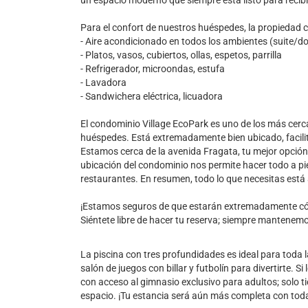
un espacio moderno que siempre está listo para recibi
Para el confort de nuestros huéspedes, la propiedad 
- Aire acondicionado en todos los ambientes (suite/do
- Platos, vasos, cubiertos, ollas, espetos, parrilla
- Refrigerador, microondas, estufa
- Lavadora
- Sandwichera eléctrica, licuadora
El condominio Village EcoPark es uno de los más cerca
huéspedes. Está extremadamente bien ubicado, facilit
Estamos cerca de la avenida Fragata, tu mejor opción 
ubicación del condominio nos permite hacer todo a pi
restaurantes. En resumen, todo lo que necesitas está 
¡Estamos seguros de que estarán extremadamente c
Siéntete libre de hacer tu reserva; siempre mantenemo
La piscina con tres profundidades es ideal para toda la
salón de juegos con billar y futbolín para divertirte. S
con acceso al gimnasio exclusivo para adultos; solo ti
espacio. ¡Tu estancia será aún más completa con toda