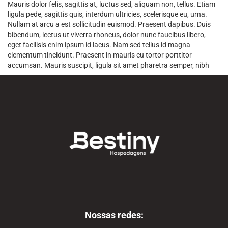
Mauris dolor felis, sagittis at, luctus sed, aliquam non, tellus. Etiam
ligula pede, sagittis quis, interdum ultricies, scelerisque eu, urna.
Nullam at arcu a est sollicitudin euismod. Praesent dapibus. Duis
bibendum, lectus ut viverra rhoncus, dolor nunc faucibus libero,
eget facilisis enim ipsum id lacus. Nam sed tellus id magna
elementum tincidunt. Praesent in mauris eu tortor porttitor
accumsan. Mauris suscipit, ligula sit amet pharetra semper, nibh
Nossas redes: